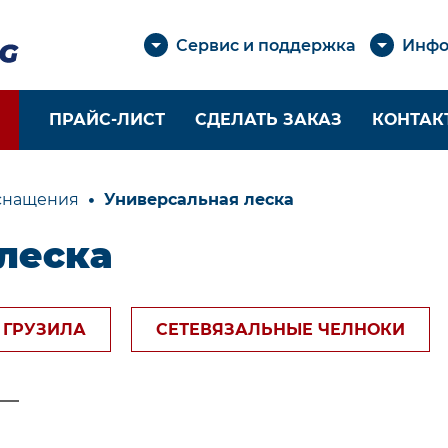
Сервис и поддержка
Инфо
ПРАЙС-ЛИСТ
СДЕЛАТЬ ЗАКАЗ
КОНТАК
снащения
Универсальная леска
ДЛЯ
МАТЕРИАЛЫ ДЛЯ
СЕТЕП
леска
ЗВЕДЕНИЯ
ОСНАЩЕНИЯ
Сетепол
ление
Канаты крученые
Дели
амер
3-х прядные
ГРУЗИЛА
СЕТЕВЯЗАЛЬНЫЕ ЧЕЛНОКИ
ление
Шнуры плетеные
крышек
Веревки
и
Нитки
вание
высокопрочные
асти