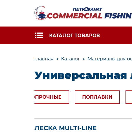
КАТАЛОГ ТОВАРОВ
Главная
Каталог
Материалы для о
ПРОМЫШЛЕННЫЕ
САДКИ 
Универсальная 
ОРУДИЯ ЛОВА
РЫБОРА
Рыболовные
Изготов
бредни
сетных к
ТКИ ВЫСОКОПРОЧНЫЕ
ПОПЛАВКИ
Рыболовные
Изготов
переметы
сетных 
Ремонт 
обслужи
ЛЕСКА MULTI-LINE
сетной ч