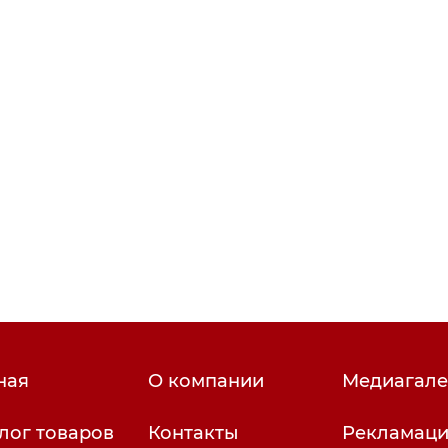
Поплавки
Грузила
Сетевязальные
челноки
Универсальная
леска
ная
О компании
Медиагале
лог товаров
Контакты
Рекламац